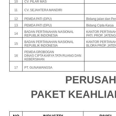
10
CV. PILAR MAS
11
CV. SEJAHTERA MANDIRI
12
PEMDA PATI (DPU)
Bidang jalan dan Pe
13
PEMDA PATI (DPU)
Bidang Cipta Karya
BADAN PERTANAHAN NASIONAL
KANTOR PERTANAH
14
REPUBLIK INDONESIA
PATI. PROP. JATENG
BADAN PERTANAHAN NASIONAL
KANTOR PERTANAH
15
REPUBLIK INDONESIA
BLORA PROP. JATE
PEMDA GROBOGAN
16
DINAS CIPTA KARYA TATA RUANG DAN
KEBERSIHAN
17
PT. GUNAWANGSA
PERUSAH
PAKET KEAHLIA