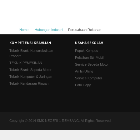
Home
Hubungan Industri
Perusahaan Rekanan
KOMPETENSI KEAHLIAN
USAHA SEKOLAH
Teknik Bisnis Konstruksi dan
Pupuk Kompos
Properti
Pelatihan Stir Mobil
TEKNIK PEMESINAN
Service Sepeda Motor
Teknik Bisnis Sepeda Motor
Air Isi Ulang
Teknik Komputer & Jaringan
Service Komputer
Teknik Kendaraan Ringan
Foto Copy
Copyright © 2014 SMK NEGERI 1 REMBANG. All Rights Reserved.