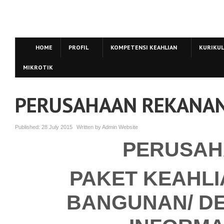
HOME
PROFIL
KOMPETENSI KEAHLIAN
KURIKU
MIKROTIK
PERUSAHAAN REKANA
Published:
28 July 2015
Written by
Admin Website
PERUSAH
PAKET KEAHL
BANGUNAN/ DE