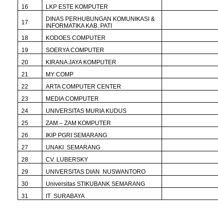
16
LKP ESTE KOMPUTER
DINAS PERHUBUNGAN KOMUNIKASI &
17
INFORMATIKA KAB. PATI
18
KODOES COMPUTER
19
SOERYA COMPUTER
20
KIRANA JAYA KOMPUTER
21
MY COMP
22
ARTA COMPUTER CENTER
23
MEDIA COMPUTER
24
UNIVERSITAS MURIA KUDUS
25
ZAM – ZAM KOMPUTER
26
IKIP PGRI SEMARANG
27
UNAKI SEMARANG
28
CV. LUBERSKY
29
UNIVERSITAS DIAN NUSWANTORO
30
Universitas STIKUBANK SEMARANG
31
IT SURABAYA