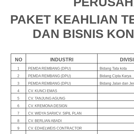
PERUSAH
PAKET KEAHLIAN T
DAN BISNIS KO
NO
INDUSTRI
DIVISI
1
PEMDA REMBANG (DPU)
Bidang Tata kota
2
PEMDA REMBANG (DPU)
Bidang Cipta Karya
3
PEMDA REMBANG (DPU)
Bidang Jalan dan J
4
CV. KUNCI EMAS
5
CV. TANJUNG AGUNG
6
CV. KREMONA DESIGN
7
CV. WIDYA SARI/CV. SIPIL PLAN
8
CV. BERLIAN ABADI
9
CV. EDHELWEIS CONTRACTOR