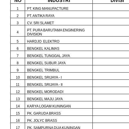
NO
INDUSTRI
DIVISI
1
PT. KING MANUFACTURE
2
PT. ANTIKA RAYA
3
CV. SRI SLAMET
PT. PURA BARUTAMA ENGINERING
4
DIVISION
5
HARDJO ELEKTRO
6
BENGKEL KALIMAS
7
BENGKEL TUNGGAL JAYA
8
BENGKEL SUBUR JAYA
9
BENGKEL TRIMBUL
10
BENGKEL SRIJAYA - I
11
BENGKEL SRIJAYA - II
12
BENGKEL MORODADI
13
BENGKEL MAJU JAYA
14
KARYA LOGAM KUNINGAN
15
PK. GARUDA BRASS
16
PK. JOLYC BRASS
17
PK. SAMPURNA DUA KUNINGAN