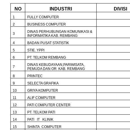
NO
INDUSTRI
DIVISI
1
FULLY COMPUTER
2
BUSINESS COMPUTER
DINAS PERHUBUNGAN KOMUNIKASI &
3
INFORMATIKA KAB. REMBANG
4
BADAN PUSAT STATISTIK
5
STIE. YPPI
6
PT. TELKOM REMBANG
DINAS KEBUDAYAAN,PARIWISATA,
7
PEMUDA DAN OR KAB. REMBANG
8
PRINTEC
9
SELECTA GRAFIKA
10
GRIYA KOMPUTER
11
ALIF COMPUTER
12
PATI COMPUTER CENTER
13
PT. TELKOM PATI
14
PATI IT KLINIK
15
SHINTA COMPUTER