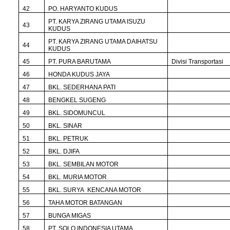
42
PO. HARYANTO KUDUS
PT. KARYA ZIRANG UTAMA ISUZU
43
KUDUS
PT. KARYA ZIRANG UTAMA DAIHATSU
44
KUDUS
45
PT. PURA BARUTAMA
Divisi Transportasi
46
HONDA KUDUS JAYA
47
BKL. SEDERHANA PATI
48
BENGKEL SUGENG
49
BKL. SIDOMUNCUL
50
BKL. SINAR
51
BKL. PETRUK
52
BKL. DJIFA
53
BKL. SEMBILAN MOTOR
54
BKL. MURIA MOTOR
55
BKL. SURYA KENCANA MOTOR
56
TAHA MOTOR BATANGAN
57
BUNGA MIGAS
58
PT. SOLO INDONESIA UTAMA