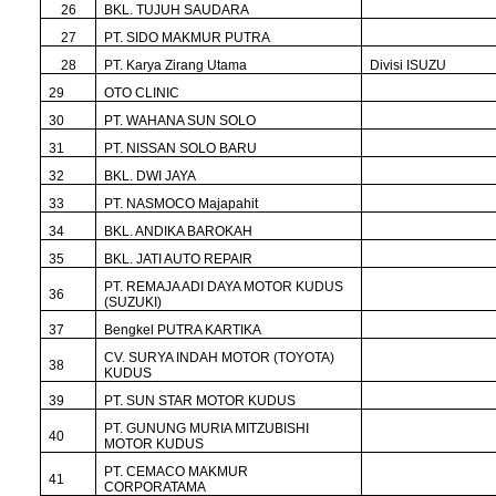
26
BKL. TUJUH SAUDARA
27
PT. SIDO MAKMUR PUTRA
28
PT. Karya Zirang Utama
Divisi ISUZU
29
OTO CLINIC
30
PT. WAHANA SUN SOLO
31
PT. NISSAN SOLO BARU
32
BKL. DWI JAYA
33
PT. NASMOCO Majapahit
34
BKL. ANDIKA BAROKAH
35
BKL. JATI AUTO REPAIR
PT. REMAJA ADI DAYA MOTOR KUDUS
36
(SUZUKI)
37
Bengkel PUTRA KARTIKA
CV. SURYA INDAH MOTOR (TOYOTA)
38
KUDUS
39
PT. SUN STAR MOTOR KUDUS
PT. GUNUNG MURIA MITZUBISHI
40
MOTOR KUDUS
PT. CEMACO MAKMUR
41
CORPORATAMA