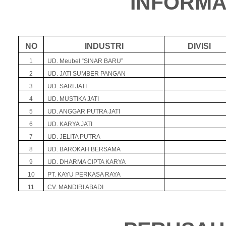
INFORMA
NO
INDUSTRI
DIVISI
1
UD. Meubel “SINAR BARU”
2
UD. JATI SUMBER PANGAN
3
UD. SARI JATI
4
UD. MUSTIKA JATI
5
UD. ANGGAR PUTRA JATI
6
UD. KARYA JATI
7
UD. JELITA PUTRA
8
UD. BAROKAH BERSAMA
9
UD. DHARMA CIPTA KARYA
10
PT. KAYU PERKASA RAYA
11
CV. MANDIRI ABADI