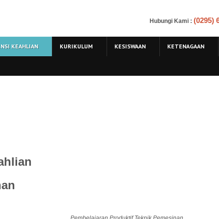
(0295)
Hubungi Kami
:
NSI KEAHLIAN
KURIKULUM
KESISWAAN
KETENAGAAN
hlian
an
Pembelajaran Produktif Teknik Pemesinan