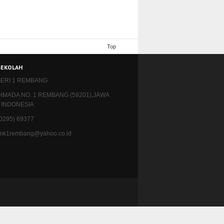
Top
SEKOLAH
ERI 1 REMBANG
AHMADA NO. 1 REMBANG (59201),JAWA
 INDONESIA
 (0295) 69377
 smk1rembang@yahoo.co.id