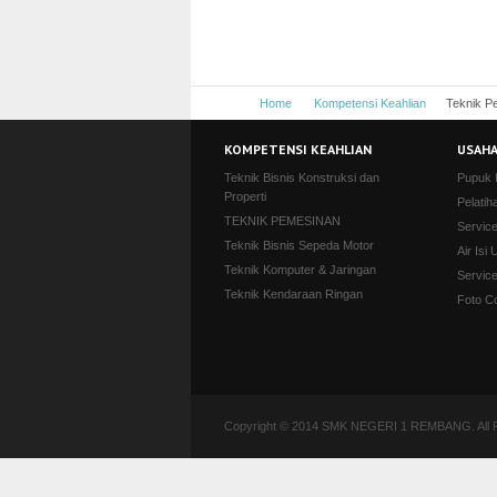
Home
Kompetensi Keahlian
Teknik P
KOMPETENSI KEAHLIAN
USAHA
Teknik Bisnis Konstruksi dan
Pupuk
Properti
Pelatih
TEKNIK PEMESINAN
Servic
Teknik Bisnis Sepeda Motor
Air Isi 
Teknik Komputer & Jaringan
Servic
Teknik Kendaraan Ringan
Foto C
Copyright © 2014 SMK NEGERI 1 REMBANG. All R