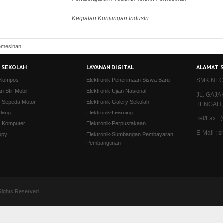
Kegiatan Kunjungan Industri
emesinan
 SEKOLAH
LAYANAN DIGITAL
ALAMAT 
 Kompos
Elektronik-Penerimaan Siswa Baru
SMK NEG
an Stir Mobil
Elektronik-Ujian Nasional
JL. GAJ
e Sepeda Motor
Elektronik-Galery Sekolah
TENGAH,
Ulang
Elektronik-Learning
Tel/Fax :
e Komputer
Elektronik-Perpustakaan
E-Mail :
opy
Elektronik-Sumbangan Pembayaran
Pembangunan
ights Reserved.