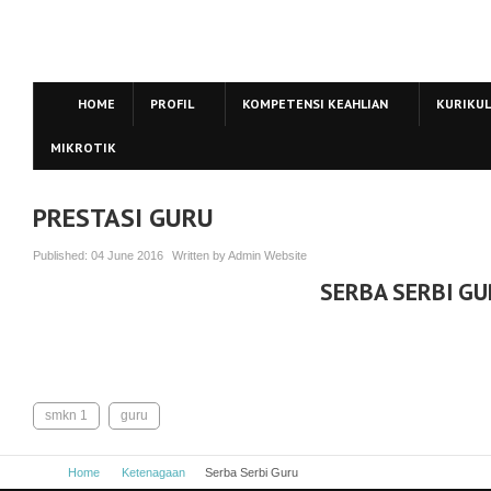
HOME
PROFIL
KOMPETENSI KEAHLIAN
KURIKU
MIKROTIK
PRESTASI GURU
Published:
04 June 2016
Written by
Admin Website
SERBA SERBI G
smkn 1
guru
Home
Ketenagaan
Serba Serbi Guru