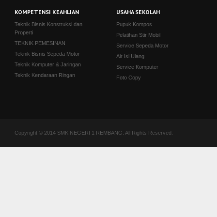
KOMPETENSI KEAHLIAN
USAHA SEKOLAH
Teknik Bisnis Konstruksi dan
Pupuk Kompos
Properti
Pelatihan Stir Mobil
TEKNIK PEMESINAN
Service Sepeda Motor
Teknik Bisnis Sepeda Motor
Air Isi Ulang
Teknik Komputer & Jaringan
Service Komputer
Teknik Kendaraan Ringan
Foto Copy
Copyright © 2014 SMK NEGERI 1 REMBANG. All Rights Reserved.