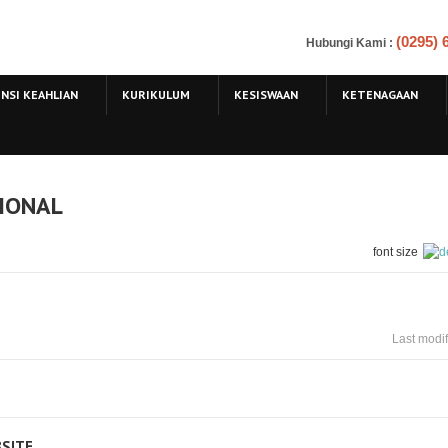
(0295)
Hubungi Kami
:
NSI KEAHLIAN
KURIKULUM
KESISWAAN
KETENAGAAN
SIONAL
font size
Last modi
SITE