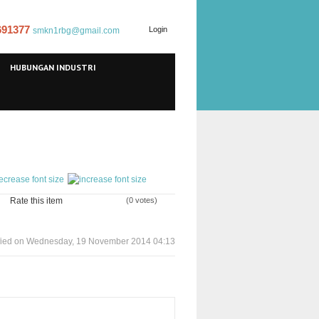
 691377
Login
smkn1rbg@gmail.com
HUBUNGAN INDUSTRI
Rate this item
(0 votes)
fied on Wednesday, 19 November 2014 04:13