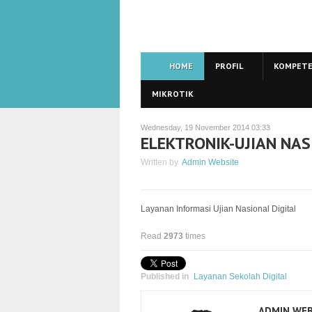
HOME
PROFIL
KOMPETE
MIKROTIK
Wednesday, 19 November 2014 03:33
ELEKTRONIK-UJIAN NA
Written by
Admin Website
Layanan Informasi Ujian Nasional Digital
Read
2973
times
Published in
Layanan Sekolah Digital
ADMIN WEB